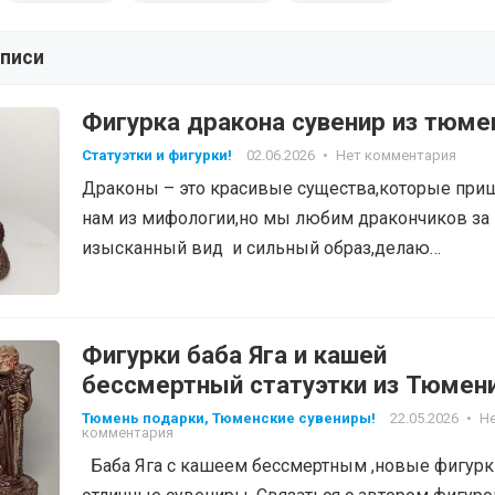
аписи
Фигурка дракона сувенир из тюме
Статуэтки и фигурки!
02.06.2026
•
Нет комментария
Драконы – это красивые существа,которые при
нам из мифологии,но мы любим дракончиков за 
изысканный вид и сильный образ,делаю…
Фигурки баба Яга и кашей
бессмертный статуэтки из Тюмени
Тюмень подарки, Тюменские сувениры!
22.05.2026
•
Н
комментария
Баба Яга с кашеем бессмертным ,новые фигурк