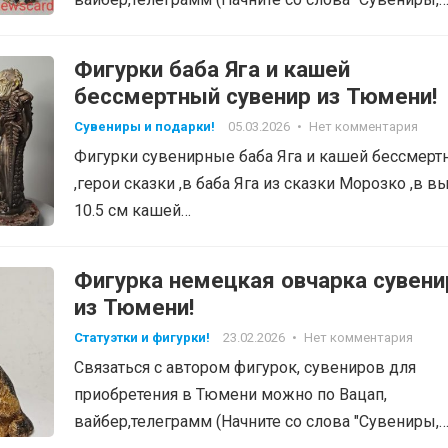
фигурки", тел: 8-905-820-48-38…
Фигурки баба Яга и кашей
бессмертный сувенир из Тюмени!
Сувениры и подарки!
05.03.2026
•
Нет комментария
Фигурки сувенирные баба Яга и кашей бессмерт
,герои сказки ,в баба Яга из сказки Морозко ,в в
10.5 см кашей…
Фигурка немецкая овчарка сувени
из Тюмени!
Статуэтки и фигурки!
23.02.2026
•
Нет комментария
Связаться с автором фигурок, сувениров для
приобретения в Тюмени можно по Вацап,
вайбер,телеграмм (Начните со слова "Сувениры,