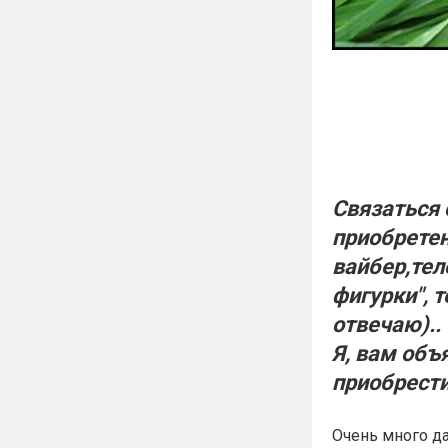
Связаться 
приобретен
вайбер,тел
фигурки", т
отвечаю)..
Я, вам объ
приобрести
Очень много да