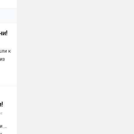
ни!
шли к
из
!
ет
и …