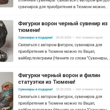
отличные сувениры. Связаться с автором фигуро
сувениров для приобретения в Тюмени можно…
Фигурки ворон черный сувенир из
тюмени!
Сувениры и подарки!
06.03.2026
•
Нет комментария
Связаться с автором фигурок, сувениров для
приобретения в Тюмени можно по Вацап,
вайбер,телеграмм (Начните со слова "Сувениры,
фигурки", тел: 8-905-820-48-38…
Фигурки черный ворон и филин
статуэтки из Тюмени!
Сувениры и подарки!
05.03.2026
•
Нет комментария
Связаться с автором фигурок, сувениров для
приобретения в Тюмени можно по Вацап,
вайбер,телеграмм (Начните со слова "Сувениры,