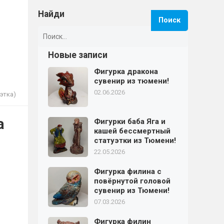
Найди
Найти:
Новые записи
Фигурка дракона
сувенир из тюмени!
02.06.2026
этка)
а
Фигурки баба Яга и
кашей бессмертный
статуэтки из Тюмени!
22.05.2026
Фигурка филина с
повёрнутой головой
сувенир из Тюмени!
07.03.2026
Фигурка филин