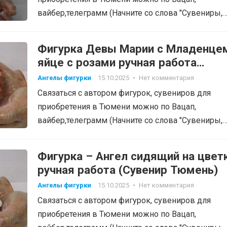
вайбер,телеграмм (Начните со слова "Сувениры,
фигурки", тел: 8-905-820-48-38…
Фигурка Девы Марии с Младенце
яйце с розами ручная работа
(Сувенир Тюмень
Ангелы фигурки
15.10.2025
•
Нет комментария
Связаться с автором фигурок, сувениров для
приобретения в Тюмени можно по Вацап,
вайбер,телеграмм (Начните со слова "Сувениры,
фигурки", тел: 8-905-820-48-38…
Фигурка – Ангел сидящий на цвет
ручная работа (Сувенир Тюмень)
Ангелы фигурки
15.10.2025
•
Нет комментария
Связаться с автором фигурок, сувениров для
приобретения в Тюмени можно по Вацап,