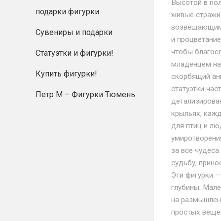
Высотой в пол
подарки фигурки
живые стражи 
возвещающим 
Сувениры и подарки
и процветание
чтобы благосл
Статуэтки и фигурки!
младенцем на 
Купить фигурки!
скорбящий анг
статуэтки час
Петр М – Фигурки Тюмень
детализирова
крыльях, кажд
для птиц и лю
умиротворения
за все чудеса
судьбу, прино
Эти фигурки —
глубины. Мале
на размышлени
простых вещей