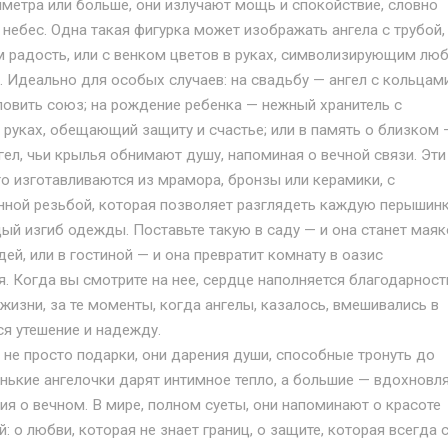
метра или больше, они излучают мощь и спокойствие, словно
небес. Одна такая фигурка может изображать ангела с трубой,
радость, или с венком цветов в руках, символизирующим лю
. Идеально для особых случаев: на свадьбу — ангел с кольцами
овить союз; на рождение ребенка — нежный хранитель с
руках, обещающий защиту и счастье; или в память о близком 
ел, чьи крылья обнимают душу, напоминая о вечной связи. Эти
то изготавливаются из мрамора, бронзы или керамики, с
нной резьбой, которая позволяет разглядеть каждую перышинк
ый изгиб одежды. Поставьте такую в саду — и она станет мая
дей, или в гостиной — и она превратит комнату в оазис
. Когда вы смотрите на нее, сердце наполняется благодарнос
 жизни, за те моменты, когда ангелы, казалось, вмешивались в
ся утешение и надежду.
 не просто подарки, они дарения души, способные тронуть до
нькие ангелочки дарят интимное тепло, а большие — вдохновл
я о вечном. В мире, полном суеты, они напоминают о красоте
: о любви, которая не знает границ, о защите, которая всегда 