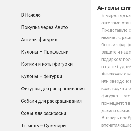
Ангелы фи
В Начало
В мире, где к
ангелами стан
Покупка через Авито
Представьте с
нежная, с рас
Ангелы фигурки
быть из фарф
Кулоны – Профессии
защите и над
подарков: пол
Котики и коты фигурки
в суете будне
Ангелочек с 
Кулоны – фигурки
или звездочка
Фигурки для раскрашивания
кажется, что 
фигурка — это
Собаки для раскрашивания
помещается в 
даже в самые 
Совы для раскраски
А теперь вооб
впечатляющие
Тюмень – Сувениры,