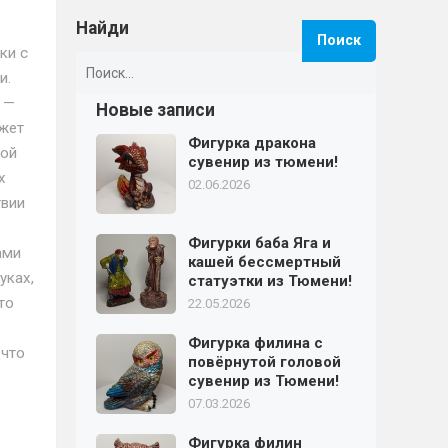
Найди
ки с
Найти:
и.
 —
Новые записи
ожет
Фигурка дракона
ной
сувенир из тюмени!
х
02.06.2026
твии
Фигурки баба Яга и
ами
кашей бессмертный
уках,
статуэтки из Тюмени!
то
22.05.2026
Фигурка филина с
 что
повёрнутой головой
сувенир из Тюмени!
07.03.2026
Фигурка филин