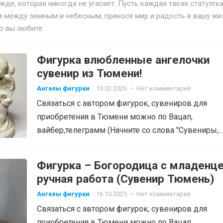
ежде, которая никогда не угасает. Пусть каждая такая статуэтк
 между земным и небесным, принося мир и радость в вашу жи
го вы любите.
Фигурка влюбленные ангелочки
сувенир из Тюмени!
Ангелы фигурки
15.02.2026
•
Нет комментария
Связаться с автором фигурок, сувениров для
приобретения в Тюмени можно по Вацап,
вайбер,телеграмм (Начните со слова "Сувениры,
фигурки", тел: 8-905-820-48-38…
Фигурка – Богородица с младенц
ручная работа (Сувенир Тюмень)
Ангелы фигурки
16.10.2025
•
Нет комментария
Связаться с автором фигурок, сувениров для
приобретения в Тюмени можно по Вацап,