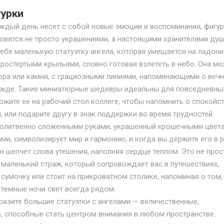
гурки
аждый день несет с собой новые эмоции и воспоминания, фигур
овятся не просто украшениями, а настоящими хранителями душ
ебе маленькую статуэтку ангела, которая умещается на ладони
простертыми крыльями, словно готовая взлететь в небо. Она м
ора или камня, с грациозными линиями, напоминающими о веч
ежде. Такие миниатюрные шедевры идеальны для повседневны
ожите ее на рабочий стол коллеге, чтобы напомнить о спокойс
й, или подарите другу в знак поддержки во время трудностей.
молитвенно сложенными руками, украшенный крошечными цвет
ми, символизирует мир и гармонию, и когда вы держите его в р
он шепчет слова утешения, наполняя сердце теплом. Это не прос
 маленький страж, который сопровождает вас в путешествиях,
сумочку или стоит на прикроватном столике, напоминая о том,
темные ночи свет всегда рядом.
разите большие статуэтки с ангелами — величественные,
, способные стать центром внимания в любом пространстве.