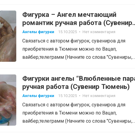
фигурки", тел: 8-905-820-48-38…
Фигурка – Ангел мечтающий
романтик ручная работа (Сувенир
Тюмень)
Ангелы фигурки
15.10.2025
•
Нет комментария
Связаться с автором фигурок, сувениров для
приобретения в Тюмени можно по Вацап,
вайбер,телеграмм (Начните со слова "Сувениры,
фигурки", тел: 8-905-820-48-38…
Фигурки ангелы “Влюбленные пар
ручная работа (Сувенир Тюмень)
Ангелы фигурки
15.10.2025
•
Нет комментария
Связаться с автором фигурок, сувениров для
приобретения в Тюмени можно по Вацап,
вайбер,телеграмм (Начните со слова "Сувениры,
фигурки", тел: 8-905-820-48-38…