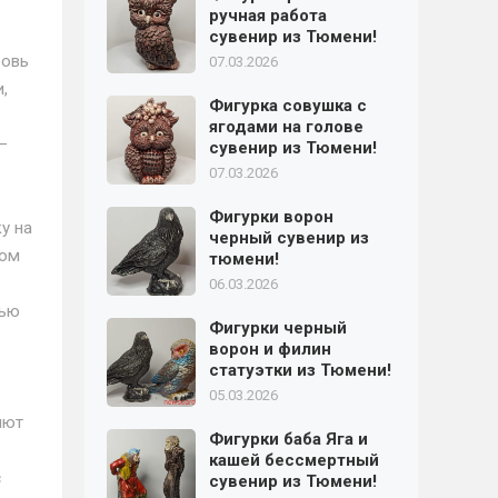
ручная работа
сувенир из Тюмени!
бовь
07.03.2026
,
Фигурка совушка с
ягодами на голове
—
сувенир из Тюмени!
07.03.2026
Фигурки ворон
у на
черный сувенир из
ком
тюмени!
06.03.2026
тью
Фигурки черный
ворон и филин
статуэтки из Тюмени!
05.03.2026
яют
Фигурки баба Яга и
кашей бессмертный
с
сувенир из Тюмени!