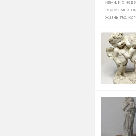
нами, и о над
станет мостом
жизнь тех, ко