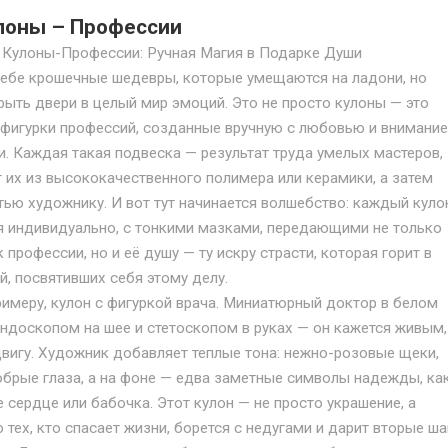
лоны – Профессии
Кулоны-Профессии: Ручная Магия в Подарке Души
себе крошечные шедевры, которые умещаются на ладони, но
ыть двери в целый мир эмоций. Это не просто кулоны — это
фигурки профессий, созданные вручную с любовью и внимание
. Каждая такая подвеска — результат труда умелых мастеров,
 их из высококачественного полимера или керамики, а затем
ью художнику. И вот тут начинается волшебство: каждый куло
я индивидуально, с тонкими мазками, передающими не только
 профессии, но и её душу — ту искру страсти, которая горит в
, посвятивших себя этому делу.
римеру, кулон с фигуркой врача. Миниатюрный доктор в белом
ендоскопом на шее и стетоскопом в руках — он кажется живым,
вигу. Художник добавляет теплые тона: нежно-розовые щеки,
обрые глаза, а на фоне — едва заметные символы надежды, ка
 сердце или бабочка. Этот кулон — не просто украшение, а
 тех, кто спасает жизни, борется с недугами и дарит вторые ша