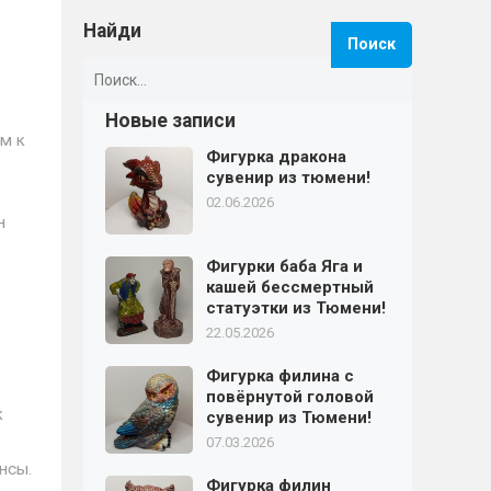
Найди
Найти:
Новые записи
м к
Фигурка дракона
сувенир из тюмени!
02.06.2026
н
Фигурки баба Яга и
кашей бессмертный
статуэтки из Тюмени!
22.05.2026
Фигурка филина с
повёрнутой головой
к
сувенир из Тюмени!
07.03.2026
нсы.
Фигурка филин