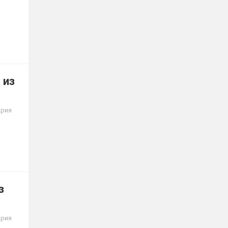
 из
ария
з
ария