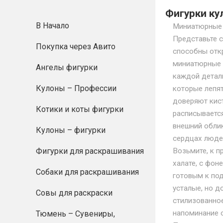
Фигурки ку
В Начало
Миниатюрные 
Представьте 
Покупка через Авито
способны откр
миниатюрные 
Ангелы фигурки
каждой детали
Кулоны – Профессии
которые лепят
доверяют кист
Котики и коты фигурки
расписываетс
внешний облик
Кулоны – фигурки
сердцах людей
Фигурки для раскрашивания
Возьмите, к п
халате, с фон
Собаки для раскрашивания
готовым к под
усталые, но д
Совы для раскраски
стилизованное
напоминание о
Тюмень – Сувениры,