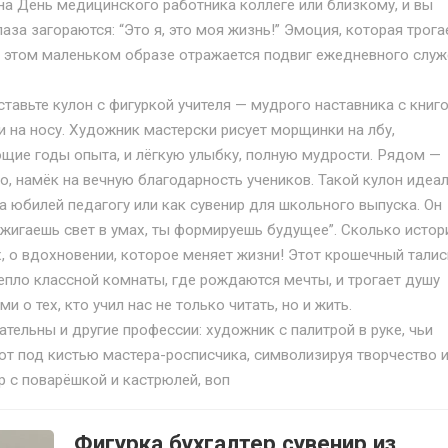
на День медицинского работника коллеге или близкому, и вы
лаза загораются: “Это я, это моя жизнь!” Эмоция, которая трога
в этом маленьком образе отражается подвиг ежедневного слу
ставьте кулон с фигуркой учителя — мудрого наставника с книго
и на носу. Художник мастерски рисует морщинки на лбу,
щие годы опыта, и лёгкую улыбку, полную мудрости. Рядом —
о, намёк на вечную благодарность учеников. Такой кулон идеа
а юбилей педагогу или как сувенир для школьного выпуска. Он
ажигаешь свет в умах, ты формируешь будущее”. Сколько истор
, о вдохновении, которое меняет жизни! Этот крошечный тали
тепло классной комнаты, где рождаются мечты, и трогает душу
 о тех, кто учил нас не только читать, но и жить.
ательны и другие профессии: художник с палитрой в руке, чьи
т под кистью мастера-росписчика, символизируя творчество 
р с поварёшкой и кастрюлей, воп
Фигурка бухгалтер сувенир из