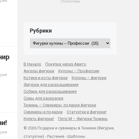
ария
Статистика
Рубрики
Рубрики
нир
В Начало
Покупка через Авито
Ангелы фигурки
Кулоны – Профессии
ария
Котики и коты фигурки
Кулоны – фигурки
Фигурки для раскрашивания
Собаки для раскрашивания
Совы для раскраски
Тюмень – Сувениры, подарки фигурки
Сувениры и подарки
Статуэтки и фигурки!
Купить фигурки!
Петр М – Фигурки Тюмень
и!
© 2026 Подарки и сувениры в Тюмени (Фигурки,
ария
статуэтки) -
Растения
-
Шаблоны