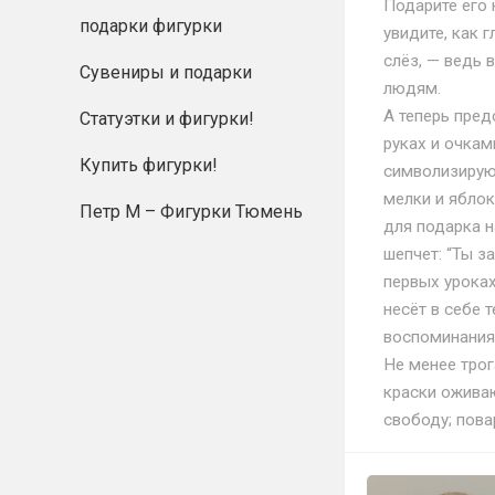
Подарите его 
подарки фигурки
увидите, как г
слёз, — ведь 
Сувениры и подарки
людям.
А теперь пред
Статуэтки и фигурки!
руках и очкам
Купить фигурки!
символизирую
мелки и яблок
Петр М – Фигурки Тюмень
для подарка н
шепчет: “Ты з
первых уроках
несёт в себе 
воспоминаниями
Не менее трог
краски оживаю
свободу; пова