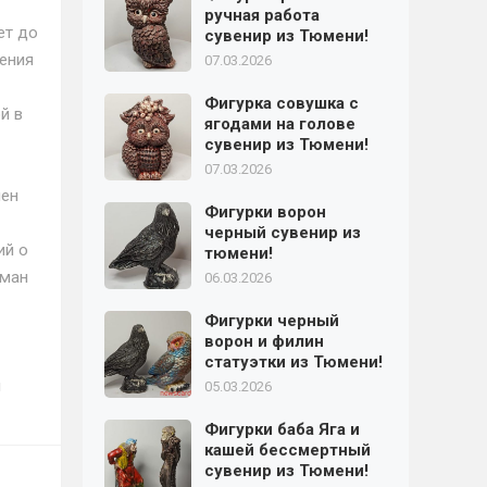
ручная работа
ет до
сувенир из Тюмени!
жения
07.03.2026
Фигурка совушка с
й в
ягодами на голове
сувенир из Тюмени!
07.03.2026
лен
Фигурки ворон
черный сувенир из
ий о
тюмени!
сман
06.03.2026
Фигурки черный
ворон и филин
статуэтки из Тюмени!
и
05.03.2026
Фигурки баба Яга и
кашей бессмертный
сувенир из Тюмени!