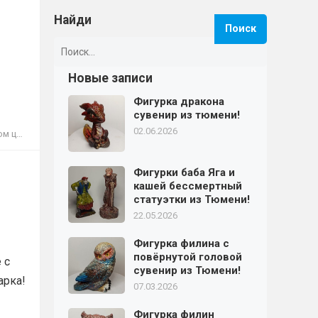
Найди
Найти:
Новые записи
Фигурка дракона
сувенир из тюмени!
02.06.2026
урки!
Фигурки баба Яга и
кашей бессмертный
статуэтки из Тюмени!
22.05.2026
я
Фигурка филина с
повёрнутой головой
 с
сувенир из Тюмени!
арка!
07.03.2026
Фигурка филин