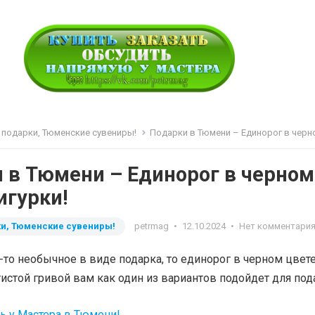
 подарки, Тюменские сувениры!
Подарки в Тюмени – Единорог в черном цвете фиг
 в Тюмени – Единорог в черном
игурки!
и, Тюменские сувениры!
petrmag
•
12.10.2024
•
Нет комментари
о-то необычное в виде подарка, то единорог в черном цвете
истой гривой вам как один из вариантов подойдет для под
ть у Мастера в Тюмени!