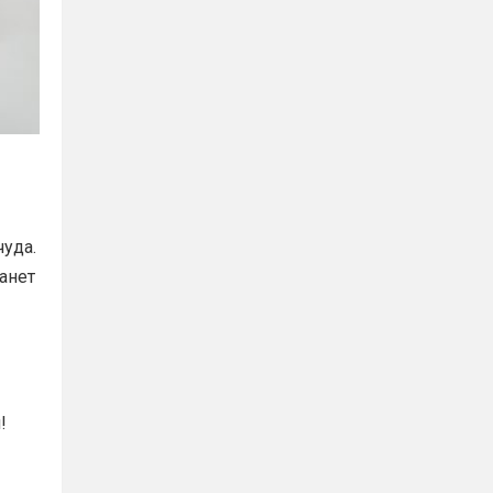
уда.
анет
!