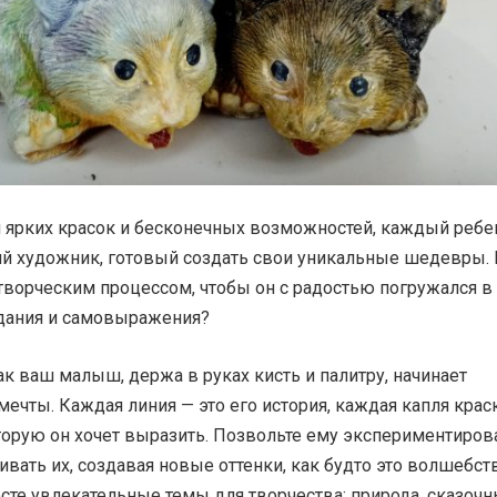
м ярких красок и бесконечных возможностей, каждый ребе
ий художник, готовый создать свои уникальные шедевры. 
творческим процессом, чтобы он с радостью погружался в
идания и самовыражения?
ак ваш малыш, держа в руках кисть и палитру, начинает
мечты. Каждая линия — это его история, каждая капля крас
торую он хочет выразить. Позвольте ему экспериментиров
вать их, создавая новые оттенки, как будто это волшебств
сте увлекательные темы для творчества: природа, сказоч