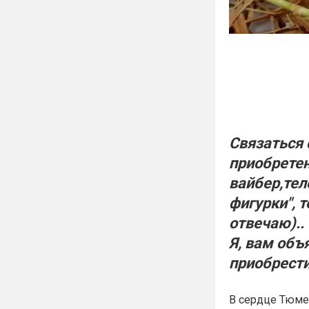
Связаться 
приобретен
вайбер,тел
фигурки", т
отвечаю)..
Я, вам объ
приобрести
В сердце Тюмен