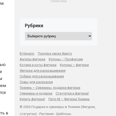
Статистика
ля
Рубрики
Рубрики
В Начало
Покупка через Авито
Ангелы фигурки
Кулоны – Профессии
тью
Котики и коты фигурки
Кулоны – фигурки
Фигурки для раскрашивания
и
Собаки для раскрашивания
ом
Совы для раскраски
ием
Тюмень – Сувениры, подарки фигурки
тся
Сувениры и подарки
Статуэтки и фигурки!
Купить фигурки!
Петр М – Фигурки Тюмень
© 2026 Подарки и сувениры в Тюмени (Фигурки,
ть в
статуэтки) -
Растения
-
Шаблоны