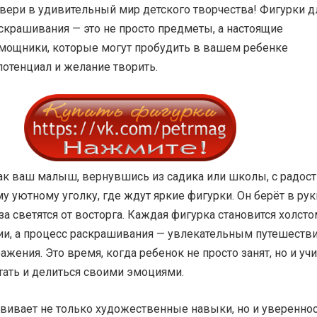
вери в удивительный мир детского творчества! Фигурки д
скрашивания — это не просто предметы, а настоящие
ощники, которые могут пробудить в вашем ребенке
отенциал и желание творить.
как ваш малыш, вернувшись из садика или школы, с радос
у уютному уголку, где ждут яркие фигурки. Он берёт в рук
аза светятся от восторга. Каждая фигурка становится холст
зии, а процесс раскрашивания — увлекательным путешеств
жения. Это время, когда ребенок не просто занят, но и учи
тать и делиться своими эмоциями.
вивает не только художественные навыки, но и увереннос