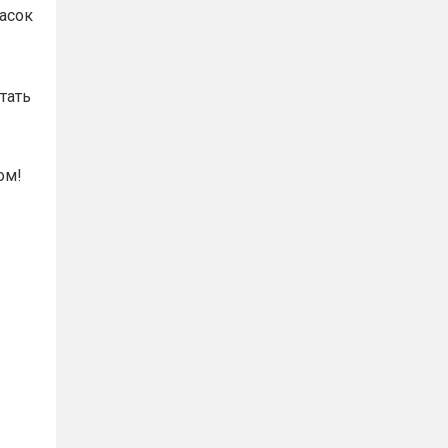
расок
тать
ом!