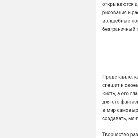
открываются д
рисования и ра
волшебные пом
безграничный п
Представьте, 
спешит к своем
кисть, а его гл
для его фанта
в мир самовыра
создавать, меч
Творчество раз