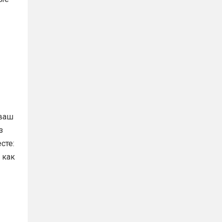
 ваш
з
сте:
 как