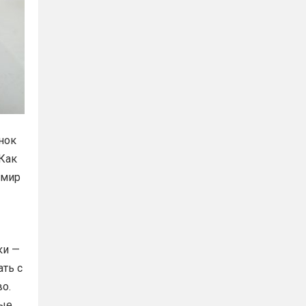
нок
Как
 мир
ки —
ать с
о.
ные