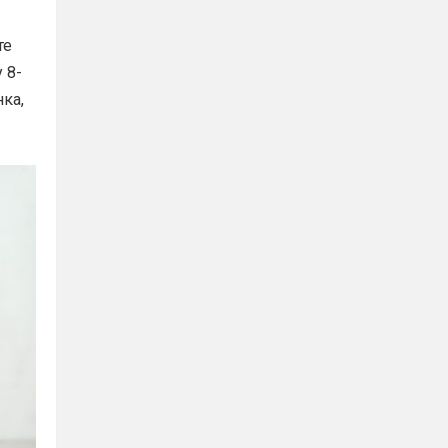
те
 8-
ка,