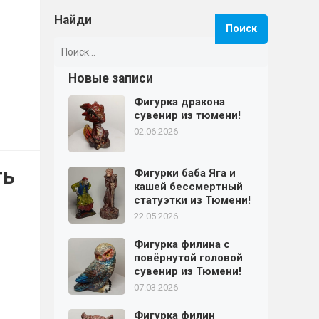
Найди
Найти:
Новые записи
Фигурка дракона
сувенир из тюмени!
02.06.2026
ть
Фигурки баба Яга и
кашей бессмертный
статуэтки из Тюмени!
22.05.2026
Фигурка филина с
повёрнутой головой
сувенир из Тюмени!
07.03.2026
Фигурка филин