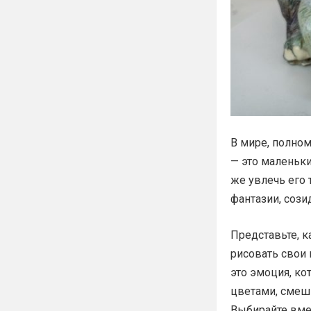
В мире, полно
— это маленьк
же увлечь его 
фантазии, соз
Представьте, к
рисовать свои 
это эмоция, ко
цветами, смеши
Выбирайте вме