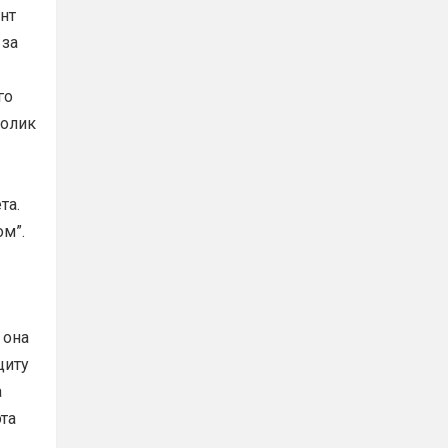
нт
 за
го
толик
та.
ом”.
 она
щиту
а
эта