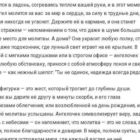
ся в ладонь, согреваясь теплом вашей руки, и в этот моме
гел молится за вас: за мир в сердце, за силу в трудные дни,
я никогда не угаснет. Держите её в кармане, и она станет
стражем — напоминанием о том, что даже в шуме большо
е место для молитвы. А дома? Она украсит любую полку, с
даже подоконник, где лунный свет играет на её крыльях. В
ой с мягкими подушками или в строгом офисе — ангелочек
любую обстановку, принося с собой атмосферу покоя и све
е — как нежный шепот: “Ты не одинок, надежда всегда ряд
фигурки — это жест, который трогает до глубины души.
ак вы дарите её другу в минуты скорби, и его глаза
езами облегчения; или возлюбленной на день рождения, и
 её молитвы услышаны. Ангелочек символизирует веру, за
 с небесами — он напоминает, что молитва — это не слова, 
, полное благодарности и доверия. В мире, полном суеты, 
новится островком мира, где каждый взгляд на неё