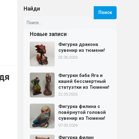
Найди
Найти:
Новые записи
Фигурка дракона
сувенир из тюмени!
02.06.2026
дя
Фигурки баба Яга и
кашей бессмертный
статуэтки из Тюмени!
22.05.2026
Фигурка филина с
повёрнутой головой
сувенир из Тюмени!
07.03.2026
Фигурка филин