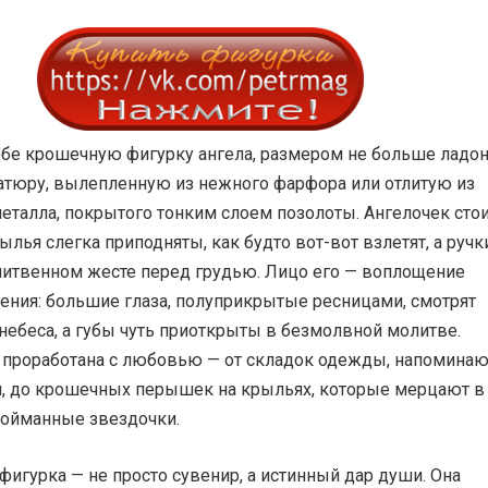
ебе крошечную фигурку ангела, размером не больше ладо
тюру, вылепленную из нежного фарфора или отлитую из
еталла, покрытого тонким слоем позолоты. Ангелочек стои
рылья слегка приподняты, как будто вот-вот взлетят, а ручк
итвенном жесте перед грудью. Лицо его — воплощение
ения: большие глаза, полуприкрытые ресницами, смотрят
 небеса, а губы чуть приоткрыты в безмолвной молитве.
 проработана с любовью — от складок одежды, напомина
и, до крошечных перышек на крыльях, которые мерцают в
пойманные звездочки.
фигурка — не просто сувенир, а истинный дар души. Она