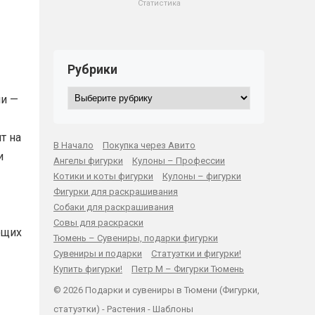
Статистика
Рубрики
Рубрики
ни —
т на
В Начало
Покупка через Авито
и
Ангелы фигурки
Кулоны – Профессии
Котики и коты фигурки
Кулоны – фигурки
Фигурки для раскрашивания
Собаки для раскрашивания
Совы для раскраски
ющих
Тюмень – Сувениры, подарки фигурки
Сувениры и подарки
Статуэтки и фигурки!
Купить фигурки!
Петр М – Фигурки Тюмень
© 2026 Подарки и сувениры в Тюмени (Фигурки,
статуэтки) -
Растения
-
Шаблоны