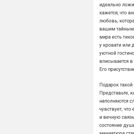
идеально ложит
кажется, что ан
любовь, котора
вашим тайным 
мира есть тихо
у кровати или 
уютной гостин
вписывается в 
Его присутстви
Подарок такой 
Представьте, к
наполняются сл
чувствует, что
и вечную связь
состояние души
миниатюра ста