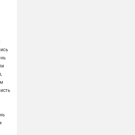
и
шись
знь
ли
,
ым
кисть
нь
м