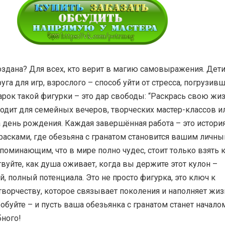
оздана? Для всех, кто верит в магию самовыражения. Дет
руга для игр, взрослого – способ уйти от стресса, погрузив
арок такой фигурки – это дар свободы: “Раскрась свою жи
ходит для семейных вечеров, творческих мастер-классов и
 день рождения. Каждая завершённая работа – это история
расками, где обезьяна с гранатом становится вашим личн
поминающим, что в мире полно чудес, стоит только взять 
твуйте, как душа оживает, когда вы держите этот кулон –
й, полный потенциала. Это не просто фигурка, это ключ к
ворчеству, которое связывает поколения и наполняет жиз
буйте – и пусть ваша обезьянка с гранатом станет начало
бного!