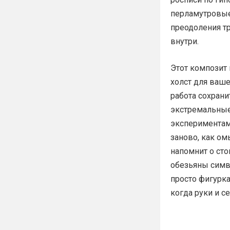
перламутровые
преодоления тр
внутри.
Этот композит 
холст для ваше
работа сохрани
экстремальные
экспериментам.
заново, как о
напомнит о сто
обезьяны симво
просто фигурка
когда руки и с