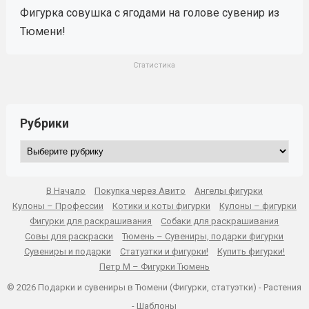
Фигурка совушка с ягодами на голове сувенир из
Тюмени!
Статистика
Рубрики
Рубрики
В Начало
Покупка через Авито
Ангелы фигурки
Кулоны – Профессии
Котики и коты фигурки
Кулоны – фигурки
Фигурки для раскрашивания
Собаки для раскрашивания
Совы для раскраски
Тюмень – Сувениры, подарки фигурки
Сувениры и подарки
Статуэтки и фигурки!
Купить фигурки!
Петр М – Фигурки Тюмень
© 2026 Подарки и сувениры в Тюмени (Фигурки, статуэтки) -
Растения
-
Шаблоны